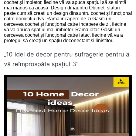
cochet și imbietor, fiecine vă va apuca spațiul să se simtă
mai manos ca acasă. Design dinauntru Obțineți sfaturi
peste cum să creați un design dinauntru cochet și funcțional
catre domiciliu dvs. Rama incapere de zi Găsiți un
cercevea cochet și funcțional catre incapere de zi, fiecine
vă va apuca spațiul mai imbietor. Rama iatac Găsiți un
cercevea cochet și funcțional catre iatac, fiecine vă va a
protegui să creați un spațiu deconectant și linistitor.
„10 idei de decor pentru sufragerie pentru a
vă reîmprospăta spațiul 3”