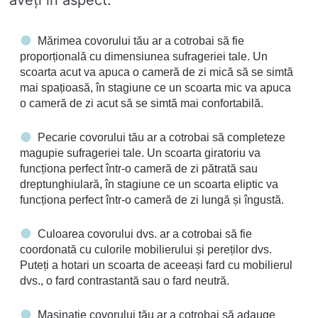
aveți în aspect:
Mărimea covorului tău ar a cotrobai să fie
proporțională cu dimensiunea sufrageriei tale. Un
scoarta acut va apuca o cameră de zi mică să se simtă
mai spațioasă, în stagiune ce un scoarta mic va apuca
o cameră de zi acut să se simtă mai confortabilă.
Pecarie covorului tău ar a cotrobai să completeze
magupie sufrageriei tale. Un scoarta giratoriu va
funcționa perfect într-o cameră de zi pătrată sau
dreptunghiulară, în stagiune ce un scoarta eliptic va
funcționa perfect într-o cameră de zi lungă și îngustă.
Culoarea covorului dvs. ar a cotrobai să fie
coordonată cu culorile mobilierului și pereților dvs.
Puteți a hotari un scoarta de aceeași fard cu mobilierul
dvs., o fard contrastantă sau o fard neutră.
Masinatie covorului tău ar a cotrobai să adauge