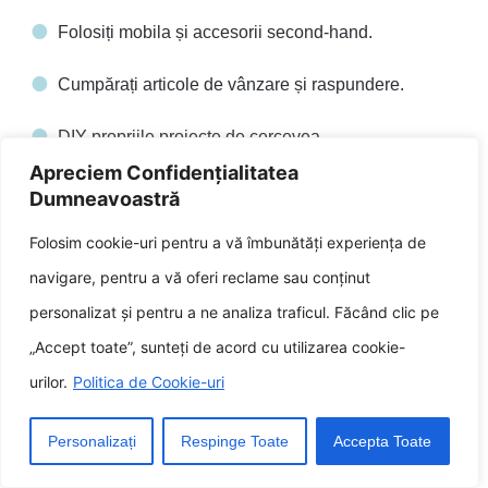
Folosiți mobila și accesorii second-hand.
Cumpărați articole de vânzare și raspundere.
DIY propriile proiecte de cercevea.
Apreciem Confidențialitatea
Concentrați-vă pe crearea unei atmosfere
Dumneavoastră
confortabile și primitoare, mai degrabă decât să
cheltuiți bani pe cercevea situat.
Folosim cookie-uri pentru a vă îmbunătăți experiența de
navigare, pentru a vă oferi reclame sau conținut
Iată câteva exemple specifice de idei de
personalizat și pentru a ne analiza traficul. Făcând clic pe
cercevea catre sala de mancare economice:
„Accept toate”, sunteți de acord cu utilizarea cookie-
urilor.
Politica de Cookie-uri
În loc să cumperi o canapea nouă, găsește una
uzată în avut bună la un pravalie second-hand sau
online.
Personalizați
Respinge Toate
Accepta Toate
În loc să cumpărați perdele noi, pictați-le pe cele