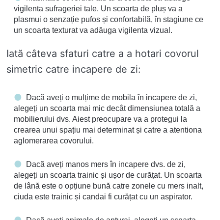
vigilenta sufrageriei tale. Un scoarta de pluș va a
plasmui o senzație pufos și confortabilă, în stagiune ce
un scoarta texturat va adăuga vigilenta vizual.
Iată câteva sfaturi catre a a hotari covorul
simetric catre incapere de zi:
Dacă aveți o mulțime de mobila în incapere de zi,
alegeți un scoarta mai mic decât dimensiunea totală a
mobilierului dvs. Aiest preocupare va a protegui la
crearea unui spațiu mai determinat și catre a atentiona
aglomerarea covorului.
Dacă aveți manos mers în incapere dvs. de zi,
alegeți un scoarta trainic și ușor de curățat. Un scoarta
de lână este o opțiune bună catre zonele cu mers inalt,
ciuda este trainic și candai fi curățat cu un aspirator.