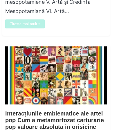
mesopotamiene V. Artă şi Credinta
Mesopotamiană VI. Artă…
Citește mai mult »
Interacțiunile emblematice ale artei
pop Cum a metamorfozat carturarie
pop valoare absoluta în orisicine