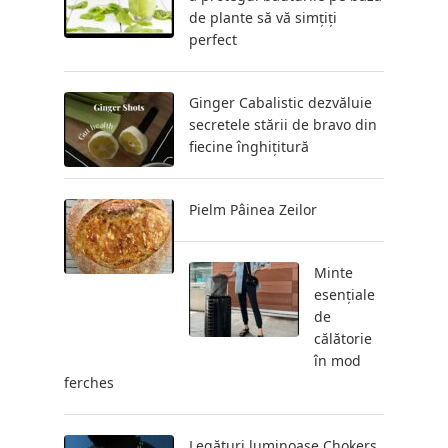
de plante să vă simțiți
perfect
Ginger Cabalistic dezvăluie
secretele stării de bravo din
fiecine înghițitură
Pielm Pâinea Zeilor
Minte
esențiale
de
călătorie
în mod
ferches
Legături luminoase Chokers