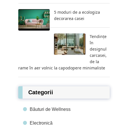
5 moduri de a ecologiza
decorarea casei
Tendințe
în
designul
carcasei,
de la
rame în aer volnic la capodopere minimaliste
Categorii
Băuturi de Wellness
Electronică