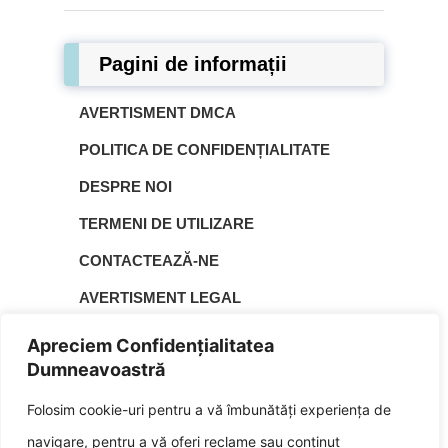
Pagini de informații
AVERTISMENT DMCA
POLITICA DE CONFIDENȚIALITATE
DESPRE NOI
TERMENI DE UTILIZARE
CONTACTEAZĂ-NE
AVERTISMENT LEGAL
HARTA SITE-ULUI
Apreciem Confidențialitatea
Dumneavoastră
POLITICA DE COOKIE-URI
▲
Folosim cookie-uri pentru a vă îmbunătăți experiența de
navigare, pentru a vă oferi reclame sau conținut
| © 2026 | Radu Todoran este fondatorul
Gupiz.com