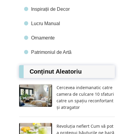
Inspirații de Decor
Lucru Manual
Ornamente
Patrimoniul de Artă
Conținut Aleatoriu
Cercevea indemanatic catre
camera de culcare 10 sfaturi
catre un spațiu reconfortant
și atragator
Revoluția nefiert Cum vă pot
a protegui băuturile pe bază