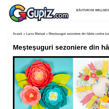
Gupiz.com
BĂUTURI DE WELLNE
Acasă
»
Lucru Manual
» Meșteșuguri sezoniere din hârtie contra toa
Meșteșuguri sezoniere din hâr