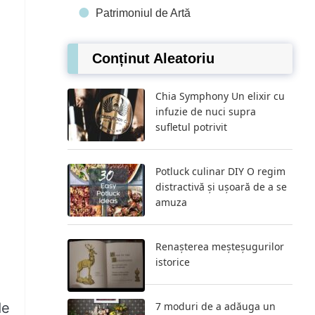
Patrimoniul de Artă
Conținut Aleatoriu
Chia Symphony Un elixir cu
infuzie de nuci supra
sufletul potrivit
Potluck culinar DIY O regim
distractivă și ușoară de a se
amuza
Renașterea meșteșugurilor
istorice
de
7 moduri de a adăuga un