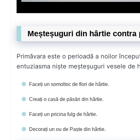
Meșteșuguri din hârtie contra
Primăvara este o perioadă a noilor începu
entuziasma niște meșteșuguri vesele de hâ
Faceți un somoltoc de flori de hârtie.
Creați o casă de păsări din hârtie.
Faceți un pricina fulg de hârtie.
Decorați un ou de Paște din hârtie.