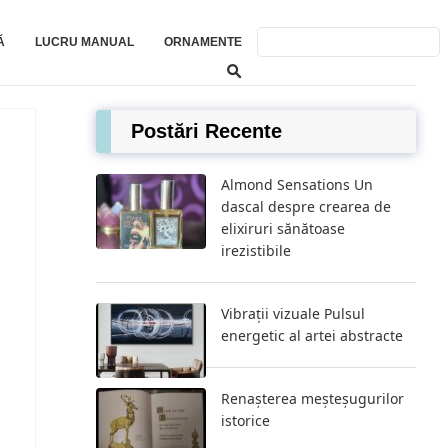
Ă
LUCRU MANUAL
ORNAMENTE
Postări Recente
Almond Sensations Un
dascal despre crearea de
elixiruri sănătoase
irezistibile
Vibrații vizuale Pulsul
energetic al artei abstracte
Renașterea meșteșugurilor
istorice