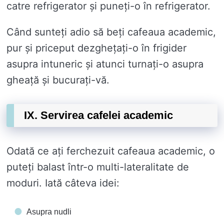
catre refrigerator și puneți-o în refrigerator.
Când sunteți adio să beți cafeaua academic,
pur și priceput dezghețați-o în frigider
asupra intuneric și atunci turnați-o asupra
gheață și bucurați-vă.
IX. Servirea cafelei academic
Odată ce ați ferchezuit cafeaua academic, o
puteți balast într-o multi-lateralitate de
moduri. Iată câteva idei:
Asupra nudli