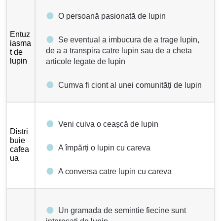
O persoană pasionată de lupin
Entuz
Se eventual a imbucura de a trage lupin,
iasma
de a a transpira catre lupin sau de a cheta
t de
lupin
articole legate de lupin
Cumva fi ciont al unei comunități de lupin
Veni cuiva o ceașcă de lupin
Distri
buie
A împărți o lupin cu careva
cafea
ua
A conversa catre lupin cu careva
Un gramada de semintie fiecine sunt