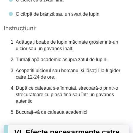
O cârpă de brânză sau un svart de lupin
Instrucţiuni:
Adăugați boabe de lupin măcinate grosier într-un
ulcior sau un gavanos inalt.
Turnați apă academic asupra zațul de lupin.
Acoperiți ulciorul sau borcanul și lăsați-l la frigider
catre 12-24 de ore.
După ce cafeaua s-a înmuiat, strecoară-o printr-o
strecurătoare cu plasă fină sau într-un gavanos
autentic.
Bucurați-vă de cafeaua academic!
VI. Efecte necesarmente catre