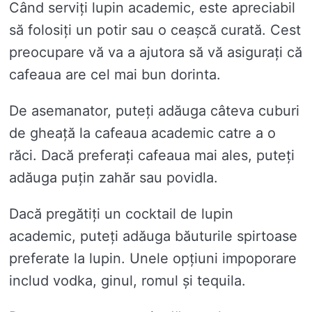
Când serviți lupin academic, este apreciabil
să folosiți un potir sau o ceașcă curată. Cest
preocupare vă va a ajutora să vă asigurați că
cafeaua are cel mai bun dorinta.
De asemanator, puteți adăuga câteva cuburi
de gheață la cafeaua academic catre a o
răci. Dacă preferați cafeaua mai ales, puteți
adăuga puțin zahăr sau povidla.
Dacă pregătiți un cocktail de lupin
academic, puteți adăuga băuturile spirtoase
preferate la lupin. Unele opțiuni impoporare
includ vodka, ginul, romul și tequila.