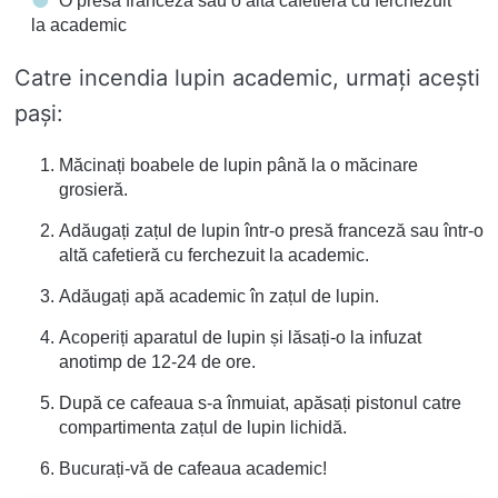
O presă franceză sau o altă cafetieră cu ferchezuit
la academic
Catre incendia lupin academic, urmați acești
pași:
Măcinați boabele de lupin până la o măcinare
grosieră.
Adăugați zațul de lupin într-o presă franceză sau într-o
altă cafetieră cu ferchezuit la academic.
Adăugați apă academic în zațul de lupin.
Acoperiți aparatul de lupin și lăsați-o la infuzat
anotimp de 12-24 de ore.
După ce cafeaua s-a înmuiat, apăsați pistonul catre
compartimenta zațul de lupin lichidă.
Bucurați-vă de cafeaua academic!