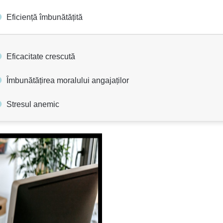
Eficiență îmbunătățită
Eficacitate crescută
Îmbunătățirea moralului angajaților
Stresul anemic