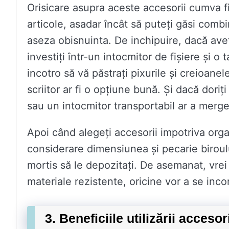
Orisicare asupra aceste accesorii cumva fi
articole, asadar încât să puteți găsi combi
aseza obisnuinta. De inchipuire, dacă av
investiți într-un intocmitor de fișiere și 
incotro să vă păstrați pixurile și creioane
scriitor ar fi o opțiune bună. Și dacă doriț
sau un intocmitor transportabil ar a merge 
Apoi când alegeți accesorii impotriva organ
considerare dimensiunea și pecarie biroului
mortis să le depozitați. De asemanat, vrei 
materiale rezistente, oricine vor a se inco
3. Beneficiile utilizării acceso