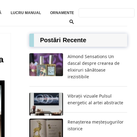
Ă
LUCRU MANUAL
ORNAMENTE
Postări Recente
Almond Sensations Un
a
dascal despre crearea de
elixiruri sănătoase
irezistibile
Vibrații vizuale Pulsul
energetic al artei abstracte
Renașterea meșteșugurilor
istorice