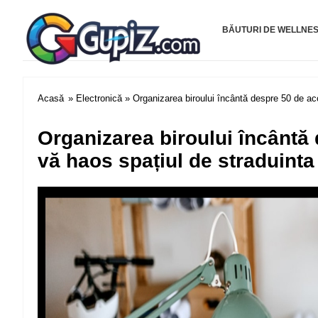
Gupiz.com
BĂUTURI DE WELLNE
Acasă
»
Electronică
» Organizarea biroului încântă despre 50 de acc
Organizarea biroului încântă 
vă haos spațiul de straduinta