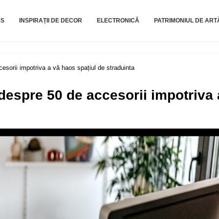
SS
INSPIRAȚII DE DECOR
ELECTRONICĂ
PATRIMONIUL DE ART
esorii impotriva a vă haos spațiul de straduinta
despre 50 de accesorii impotriva 