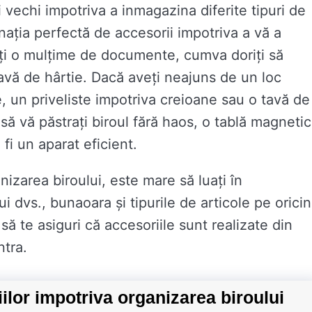
 vechi impotriva a inmagazina diferite tipuri de
nația perfectă de accesorii impotriva a vă a
eți o mulțime de documente, cumva doriți să
o tavă de hârtie. Dacă aveți neajuns de un loc
le, un priveliste impotriva creioane sau o tavă de
i să vă păstrați biroul fără haos, o tablă magneti
fi un aparat eficient.
izarea biroului, este mare să luați în
 dvs., bunaoara și tipurile de articole pe orici
să te asiguri că accesoriile sunt realizate din
ntra.
riilor impotriva organizarea biroului